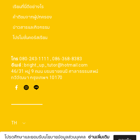
เรียนที่นี่ดีอย่างไร
คำติชมจากผู้ปกครอง
ข่าวสารและกิจกรรม
โปรโมชั่นคอร์สเรียน
โทร
080-243-1111 , 086-368-8383
อีเมล์ :
bright_up_tutor@hotmail.com
46/31 หมู่ 9 ถนน บรมราชชนนี ศาลาธรรมสพน์
ทวีวัฒนา กรุงเทพฯ 10170
สมัครรับจดหมายข่าว
ชื่อ
TH
นามสกุล
โปรดศึกษาและยอมรับนโยบายข้อมูลส่วนบุคคล
อ่านเพิ่มเติม
Bright Up Tutor